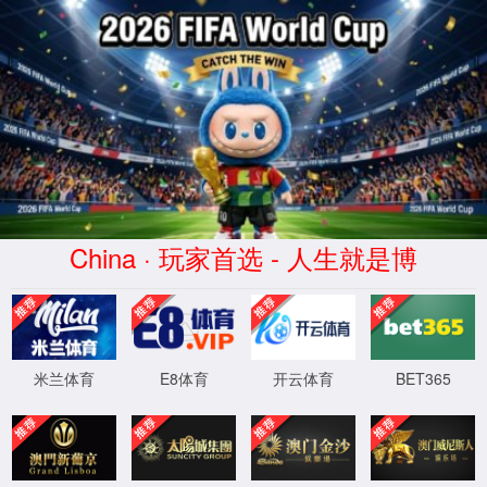
CHINA·金沙总站
4066-品牌官网
首页
金沙4066全球赢家信心
新闻中心
核心业