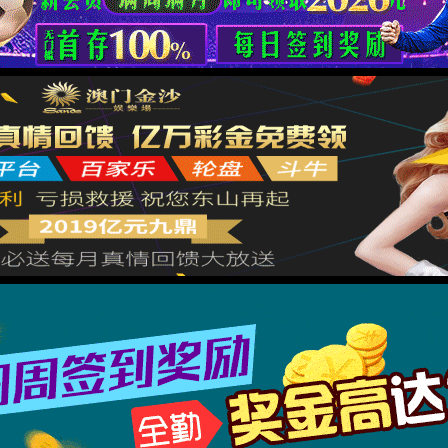
豫资健儿驰骋郑开马拉松赛场
涌动，万物复苏。4月16日，2023年郑开马拉松赛鸣枪开跑。金沙总站406
其中5人参加半程马拉松、139人参加迷你马拉松、13人参加亲子马拉松