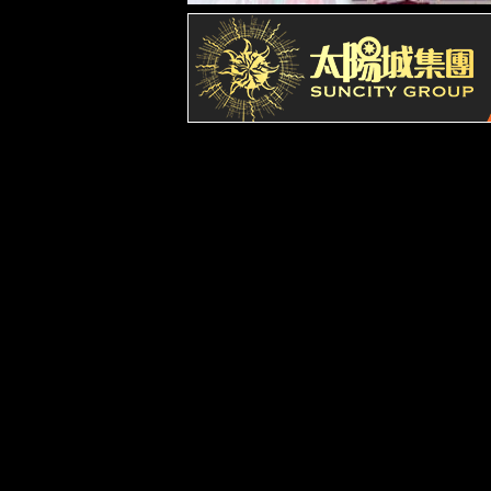
积少成
心救助
​9月
支援”
困，是