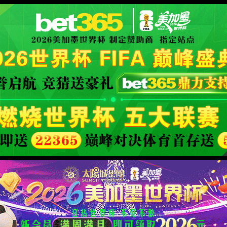
66-品牌官网
首页
金沙4066全球赢家信心
新闻中心
核心业务