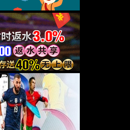
更多详情>>
2023.03.05
团委认真学习贯彻习近平总书记
心价值观。3月3日上午，在
更多详情>>